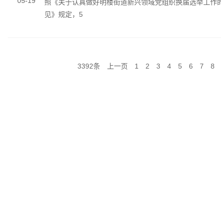
05-19
照《关于认真做好明楼街道新兴领域党组织换届选举工作
见》规定，5
3392条
上一页
1
2
3
4
5
6
7
8