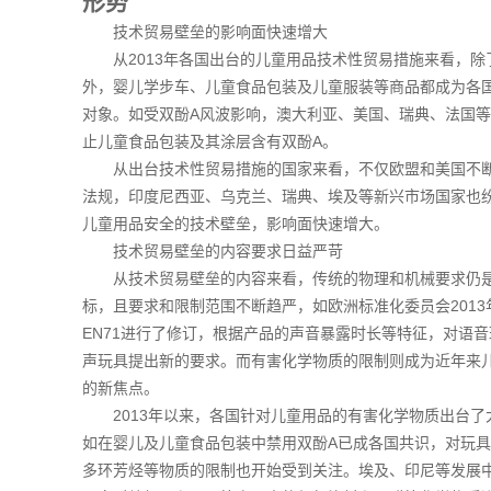
形势
技术贸易壁垒的影响面快速增大
从2013年各国出台的儿童用品技术性贸易措施来看，除
外，婴儿学步车、儿童食品包装及儿童服装等商品都成为各
对象。如受双酚A风波影响，澳大利亚、美国、瑞典、法国
止儿童食品包装及其涂层含有双酚A。
从出台技术性贸易措施的国家来看，不仅欧盟和美国不断
法规，印度尼西亚、乌克兰、瑞典、埃及等新兴市场国家也
儿童用品安全的技术壁垒，影响面快速增大。
技术贸易壁垒的内容要求日益严苛
从技术贸易壁垒的内容来看，传统的物理和机械要求仍是
标，且要求和限制范围不断趋严，如欧洲标准化委员会201
EN71进行了修订，根据产品的声音暴露时长等特征，对语
声玩具提出新的要求。而有害化学物质的限制则成为近年来
的新焦点。
2013年以来，各国针对儿童用品的有害化学物质出台了
如在婴儿及儿童食品包装中禁用双酚A已成各国共识，对玩
多环芳烃等物质的限制也开始受到关注。埃及、印尼等发展