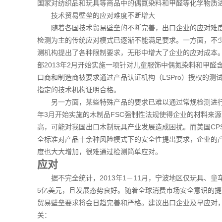
国家对纺织品和玩具等商品中的偶氮染料和甲醛等化学物质
技术贸易壁垒的应对难度不断增大
随着各国技术贸易壁垒的不断完善，出口企业的应对难度
检测为主的传统应对模式已逐渐不能满足要求。一方面，不
测机构提出了各种限制要求，无形中增大了企业的应对成本
部2013年2月开始实施一项针对儿童服饰中偶氮染料和甲醛
口商和制造商被要求通过产品认证机构（LSPro）授权的测
指定的技术机构证明合格。
另一方面，某些特殊产品的要求已难以通过常规检测进行应
年3月开始实施的木制品FSC强制性法规使得企业的材料来
高，可能对我国出口木制玩具产业发展造成困扰。而美国CP
全标准对产品十余种风险模式下的安全性提出要求，企业的
度也大大增加，很难通过检测简单应对。
应对
据不完全统计，2013年1－11月，宁波地区仅玩具、童
5亿美元，且发展态势良好。随着全球消费市场安全意识的
贸易壁垒要求将会日趋完善和严格。建议出口企业及早应对
关：