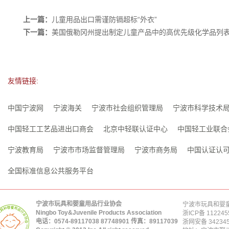
上一篇：
儿童用品出口需谨防镉超标“外衣”
下一篇：
美国俄勒冈州提出制定儿童产品中的高优先级化学品列
友情链接:
中国宁波网
宁波海关
宁波市社会组织管理局
宁波市科学技术
中国轻工工艺品进出口商会
北京中轻联认证中心
中国轻工业联合
宁波教育局
宁波市市场监督管理局
宁波市商务局
中国认证认
全国标准信息公共服务平台
宁波市玩具和婴童用品行业协会
宁波市玩具和婴童
Ningbo Toy&Juvenile Products Association
浙ICP备 112245
电话：0574-89117038 87748901 传真：89117039
浙网安备 342345