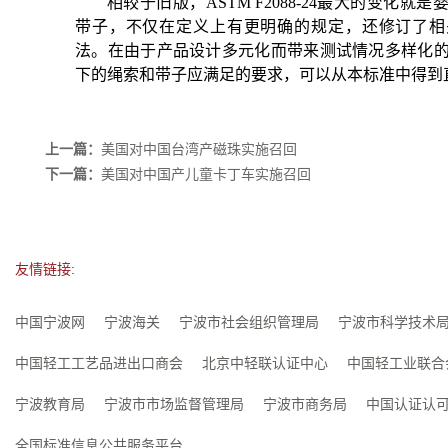
相较于旧版，ASTM F2088-24最大的变化就
带子，不仅在定义上有更明确的规定，还修订了相
法。在由于产品设计多元化而带来测试情况多样化
下的绳索和带子应满足的要求，可以从本标准中得到
上一篇：
美国对中国台湾产磁珠实施召回
下一篇：
美国对中国产儿童卡丁车实施召回
友情链接:
中国宁波网
宁波海关
宁波市社会组织管理局
宁波市科学技术
中国轻工工艺品进出口商会
北京中轻联认证中心
中国轻工业联合
宁波教育局
宁波市市场监督管理局
宁波市商务局
中国认证认
全国标准信息公共服务平台